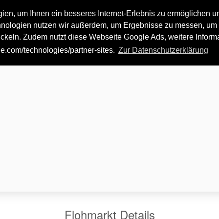
Für Veranstalter
Kontakt
Hilfe
en, um Ihnen ein besseres Internet-Erlebnis zu ermöglichen u
hnologien nutzen wir außerdem, um Ergebnisse zu messen, um 
Antiquitäten Flohmarkt in Chemni
eln. Zudem nutzt diese Webseite Google Ads, weitere Informa
gle.com/technologies/partner-sites
.
Zur Datenschutzerklärung
Flohmarkt Details